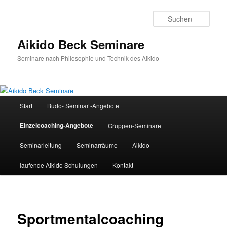
Zum
Inhalt
Such
wechseln
Aikido Beck Seminare
Seminare nach Philosophie und Technik des Aikido
Hauptmenü
Start
Budo- Seminar -Angebote
Einzelcoaching-Angebote
Gruppen-Seminare
Seminarleitung
Seminarräume
Aikido
laufende Aikido Schulungen
Kontakt
Sportmentalcoaching