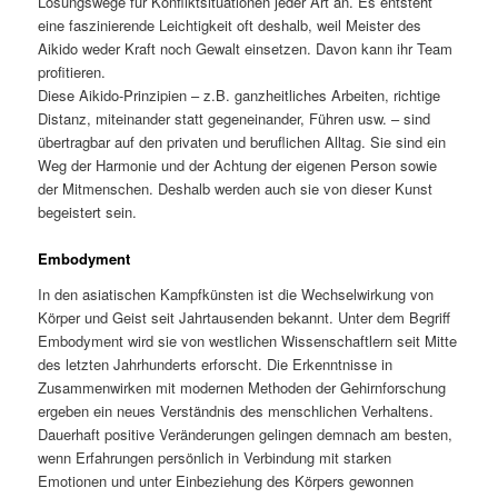
Lösungswege für Konfliktsituationen jeder Art an. Es entsteht
eine faszinierende Leichtigkeit oft deshalb, weil Meister des
Aikido weder Kraft noch Gewalt einsetzen. Davon kann ihr Team
profitieren.
Diese Aikido-Prinzipien – z.B. ganzheitliches Arbeiten, richtige
Distanz, miteinander statt gegeneinander, Führen usw. – sind
übertragbar auf den privaten und beruflichen Alltag. Sie sind ein
Weg der Harmonie und der Achtung der eigenen Person sowie
der Mitmenschen. Deshalb werden auch sie von dieser Kunst
begeistert sein.
Embodyment
In den asiatischen Kampfkünsten ist die Wechselwirkung von
Körper und Geist seit Jahrtausenden bekannt. Unter dem Begriff
Embodyment wird sie von westlichen Wissenschaftlern seit Mitte
des letzten Jahrhunderts erforscht. Die Erkenntnisse in
Zusammenwirken mit modernen Methoden der Gehirnforschung
ergeben ein neues Verständnis des menschlichen Verhaltens.
Dauerhaft positive Veränderungen gelingen demnach am besten,
wenn Erfahrungen persönlich in Verbindung mit starken
Emotionen und unter Einbeziehung des Körpers gewonnen