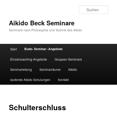
Zum
Inhalt
Such
wechseln
Aikido Beck Seminare
Seminare nach Philosophie und Technik des Aikido
Hauptmenü
Budo- Seminar -Angebote
Start
Einzelcoaching-Angebote
Gruppen-Seminare
Seminarleitung
Seminarräume
Aikido
laufende Aikido Schulungen
Kontakt
Schulterschluss