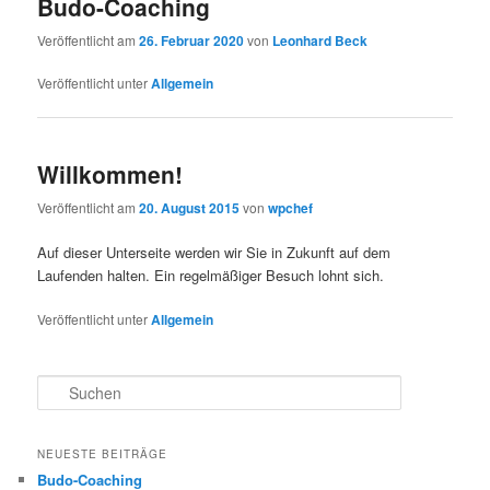
Budo-Coaching
Veröffentlicht am
26. Februar 2020
von
Leonhard Beck
Veröffentlicht unter
Allgemein
Willkommen!
Veröffentlicht am
20. August 2015
von
wpchef
Auf dieser Unterseite werden wir Sie in Zukunft auf dem
Laufenden halten. Ein regelmäßiger Besuch lohnt sich.
Veröffentlicht unter
Allgemein
S
u
c
h
NEUESTE BEITRÄGE
e
Budo-Coaching
n