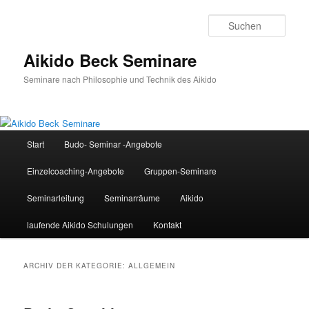
Zum
Zum
Inhalt
sekundären
Such
wechseln
Inhalt
wechseln
Aikido Beck Seminare
Seminare nach Philosophie und Technik des Aikido
Hauptmenü
Start
Budo- Seminar -Angebote
Einzelcoaching-Angebote
Gruppen-Seminare
Seminarleitung
Seminarräume
Aikido
laufende Aikido Schulungen
Kontakt
ARCHIV DER KATEGORIE:
ALLGEMEIN